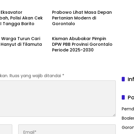
alo
Gorontalo
 Eksavator
Prabowo Lihat Masa Depan
ah, Polisi Akan Cek
Pertanian Modern di
TI Tangga Barito
Gorontalo
mo
Gorontalo
 Warga Turun Cari
Kisman Abubakar Pimpin
Hanyut di Tilamuta
DPW PBB Provinsi Gorontalo
Periode 2025-2030
kan.
Ruas yang wajib ditandai
*
In
Po
Pemd
Boal
Goron