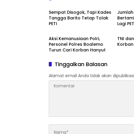
Gorontalo
Goront
Sempat Disogok, Tapi Kades
Jumlah
Tangga Barito Tetap Tolak
Bertamb
PETI
Lagi PE
Peristiwa
Boale
Aksi Kemanusiaan Polri,
TNI dan
Personel Polres Boalemo
Korban 
Turun Cari Korban Hanyut
Tinggalkan Balasan
Alamat email Anda tidak akan dipublikasi