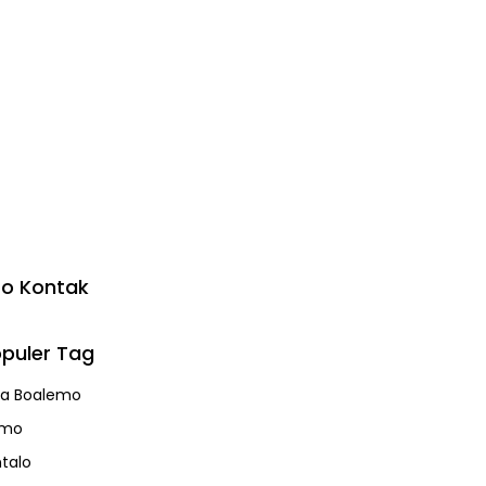
fo Kontak
puler Tag
a Boalemo
emo
talo