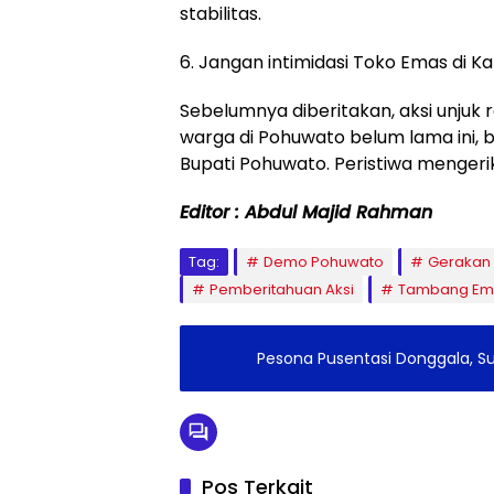
stabilitas.
6. Jangan intimidasi Toko Emas di 
Sebelumnya diberitakan, aksi unjuk 
warga di Pohuwato belum lama ini, 
Bupati Pohuwato. Peristiwa mengerik
Editor : Abdul Majid Rahman
Tag:
Demo Pohuwato
Gerakan 
Pemberitahuan Aksi
Tambang Em
Pesona Pusentasi Donggala, Su
Pos Terkait