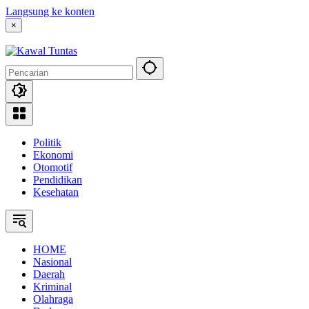
Langsung ke konten
×
Politik
Ekonomi
Otomotif
Pendidikan
Kesehatan
HOME
Nasional
Daerah
Kriminal
Olahraga