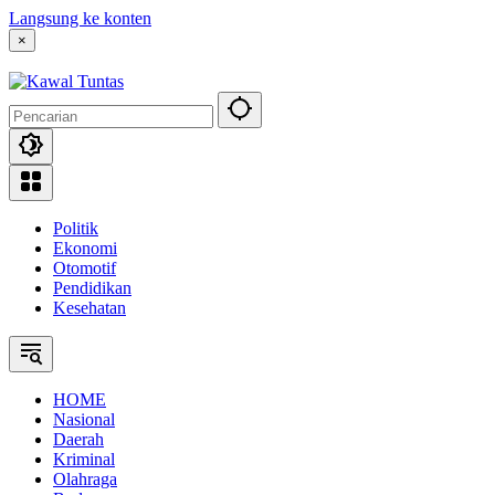
Langsung ke konten
×
Politik
Ekonomi
Otomotif
Pendidikan
Kesehatan
HOME
Nasional
Daerah
Kriminal
Olahraga