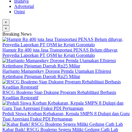
Budaya
Advetorial
Opini
×
×
Breaking News
Hampir Rp 400 juta Jasa Transportasi PENAS Belum dibayar,
Penyedia Laporkan PT QSM ke Kejati Gorontalo
Harijanto Mamangkey Dorong Pemda Utamakan Efisiensi
Ketimbang Pinjaman Daerah Rp25 Miliar
RSCG Boalemo Siap Dukung Program Rehabilitasi Berbasis
Keadilan Restoratif
Peduli Siswa Korban Kebakaran, Kepala SMPN 8 Dulupi dan Guru
Tuai Apresiasi Fraksi PDI Perjuangan
Kabar Baik! RSCG Boalemo Segera Miliki Gedung Cath Lab