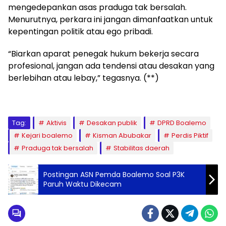
mengedepankan asas praduga tak bersalah.
Menurutnya, perkara ini jangan dimanfaatkan untuk
kepentingan politik atau ego pribadi.
“Biarkan aparat penegak hukum bekerja secara
profesional, jangan ada tendensi atau desakan yang
berlebihan atau lebay,” tegasnya. (**)
Tag:
Aktivis
Desakan publik
DPRD Boalemo
Kejari boalemo
Kisman Abubakar
Perdis Piktif
Praduga tak bersalah
Stabilitas daerah
Postingan ASN Pemda Boalemo Soal P3K
Paruh Waktu Dikecam