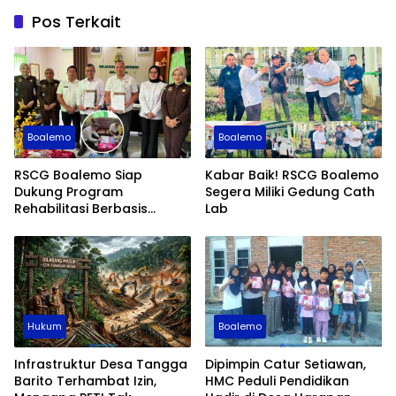
Pos Terkait
Boalemo
Boalemo
RSCG Boalemo Siap
Kabar Baik! RSCG Boalemo
Dukung Program
Segera Miliki Gedung Cath
Rehabilitasi Berbasis
Lab
Keadilan Restoratif
Hukum
Boalemo
Infrastruktur Desa Tangga
Dipimpin Catur Setiawan,
Barito Terhambat Izin,
HMC Peduli Pendidikan