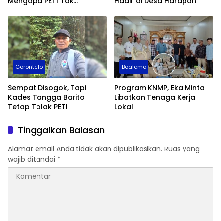
Mengapa PETI Tak
Hadir di Desa Harapan
Tersentuh?
Gorontalo
Boalemo
Sempat Disogok, Tapi
Program KNMP, Eka Minta
Kades Tangga Barito
Libatkan Tenaga Kerja
Tetap Tolak PETI
Lokal
Tinggalkan Balasan
Alamat email Anda tidak akan dipublikasikan.
Ruas yang
wajib ditandai
*