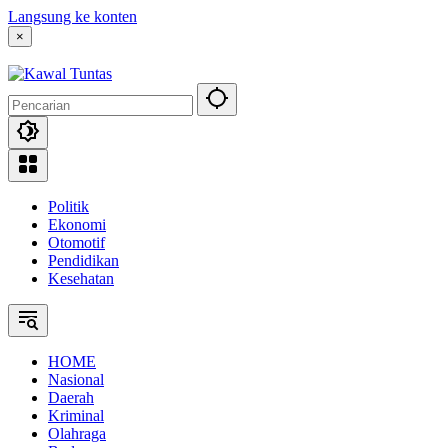
Langsung ke konten
×
Politik
Ekonomi
Otomotif
Pendidikan
Kesehatan
HOME
Nasional
Daerah
Kriminal
Olahraga