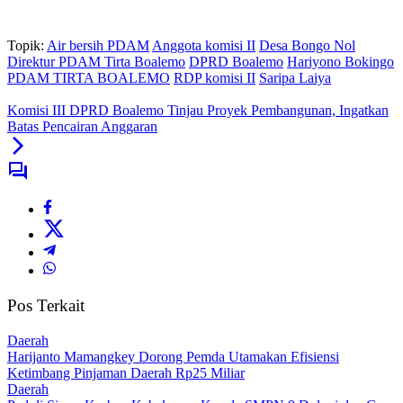
Topik:
Air bersih PDAM
Anggota komisi II
Desa Bongo Nol
Direktur PDAM Tirta Boalemo
DPRD Boalemo
Hariyono Bokingo
PDAM TIRTA BOALEMO
RDP komisi II
Saripa Laiya
Komisi III DPRD Boalemo Tinjau Proyek Pembangunan, Ingatkan
Batas Pencairan Anggaran
Pos Terkait
Daerah
Harijanto Mamangkey Dorong Pemda Utamakan Efisiensi
Ketimbang Pinjaman Daerah Rp25 Miliar
Daerah