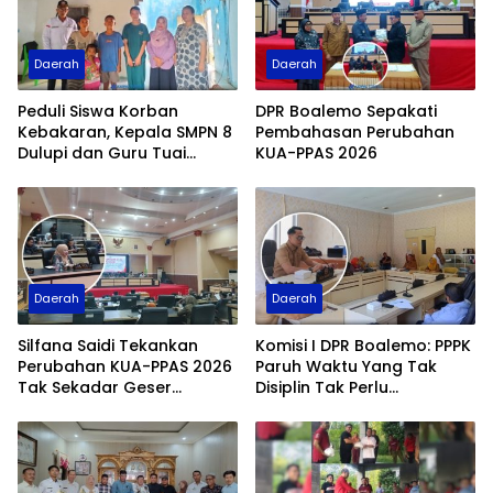
Daerah
Daerah
Peduli Siswa Korban
DPR Boalemo Sepakati
Kebakaran, Kepala SMPN 8
Pembahasan Perubahan
Dulupi dan Guru Tuai
KUA-PPAS 2026
Apresiasi Fraksi PDI
Perjuangan
Daerah
Daerah
Silfana Saidi Tekankan
Komisi I DPR Boalemo: PPPK
Perubahan KUA-PPAS 2026
Paruh Waktu Yang Tak
Tak Sekadar Geser
Disiplin Tak Perlu
Anggaran
Diperpanjang