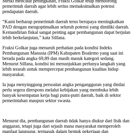
Meski mencatat peningkatan, Fraksi Golkar tetap mendorong
pemerintah daerah agar lebih serius memaksimalkan potensi
pendapatan daerah.
“Kami berharap pemerintah daerah terus berupaya meningkatkan
PAD dengan mengoptimalkan seluruh potensi yang dimiliki daerah.
Kemandirian fiskal sangat penting agar pembangunan dapat berjalan
lebih berkelanjutan,” kata Silfana.
Fraksi Golkar juga menaruh perhatian pada kondisi Indeks
Pembangunan Manusia (IPM) Kabupaten Boalemo yang saat ini
berada pada angka 69,89 dan masih masuk kategori sedang.
Menurut Silfana, kondisi ini menunjukkan perlunya langkah yang
lebih terarah untuk mempercepat pembangunan kualitas hidup
masyarakat.
Ia juga menyinggung persoalan angka pengangguran yang dinilai
perlu segera direspons melalui kebijakan yang membuka lebih
banyak kesempatan kerja bagi putra-putri daerah, baik di sektor
pemerintahan maupun sektor swasta.
Menurut dia, pembangunan daerah tidak hanya diukur dari fisik dan
anggaran, tetapi juga dari sejauh mana masyarakat memperoleh
manfaat langsung, termasuk dalam bentuk pekerjaan dan