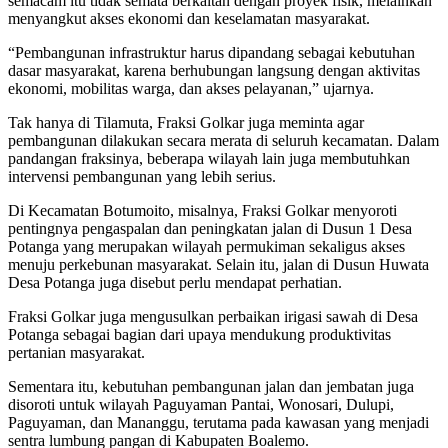
semacam itu tidak semata berkaitan dengan proyek fisik, melainkan
menyangkut akses ekonomi dan keselamatan masyarakat.
“Pembangunan infrastruktur harus dipandang sebagai kebutuhan
dasar masyarakat, karena berhubungan langsung dengan aktivitas
ekonomi, mobilitas warga, dan akses pelayanan,” ujarnya.
Tak hanya di Tilamuta, Fraksi Golkar juga meminta agar
pembangunan dilakukan secara merata di seluruh kecamatan. Dalam
pandangan fraksinya, beberapa wilayah lain juga membutuhkan
intervensi pembangunan yang lebih serius.
Di Kecamatan Botumoito, misalnya, Fraksi Golkar menyoroti
pentingnya pengaspalan dan peningkatan jalan di Dusun 1 Desa
Potanga yang merupakan wilayah permukiman sekaligus akses
menuju perkebunan masyarakat. Selain itu, jalan di Dusun Huwata
Desa Potanga juga disebut perlu mendapat perhatian.
Fraksi Golkar juga mengusulkan perbaikan irigasi sawah di Desa
Potanga sebagai bagian dari upaya mendukung produktivitas
pertanian masyarakat.
Sementara itu, kebutuhan pembangunan jalan dan jembatan juga
disoroti untuk wilayah Paguyaman Pantai, Wonosari, Dulupi,
Paguyaman, dan Mananggu, terutama pada kawasan yang menjadi
sentra lumbung pangan di Kabupaten Boalemo.