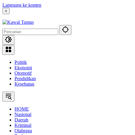
Langsung ke konten
×
Politik
Ekonomi
Otomotif
Pendidikan
Kesehatan
HOME
Nasional
Daerah
Kriminal
Olahraga