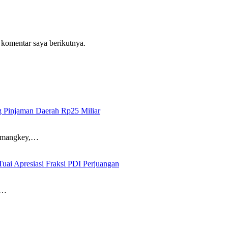
 komentar saya berikutnya.
 Pinjaman Daerah Rp25 Miliar
Mamangkey,…
ai Apresiasi Fraksi PDI Perjuangan
o…