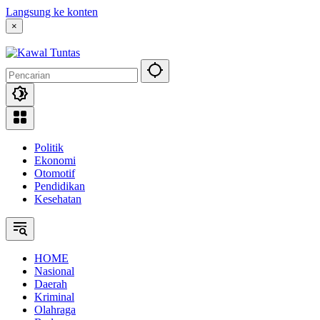
Langsung ke konten
×
Politik
Ekonomi
Otomotif
Pendidikan
Kesehatan
HOME
Nasional
Daerah
Kriminal
Olahraga