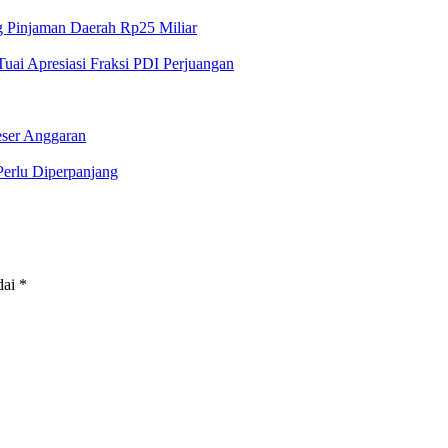
 Pinjaman Daerah Rp25 Miliar
ai Apresiasi Fraksi PDI Perjuangan
ser Anggaran
erlu Diperpanjang
dai
*