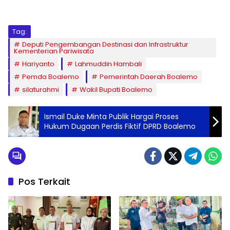
Tag:
Deputi Pengembangan Destinasi dan Infrastruktur
Kementerian Pariwisata
Hariyanto
Lahmuddin Hambali
Pemda Boalemo
Pemerintah Daerah Boalemo
silaturahmi
Wakil Bupati Boalemo
Ismail Duke Minta Publik Hargai Proses
Hukum Dugaan Perdis Fiktif DPRD Boalemo
Pos Terkait