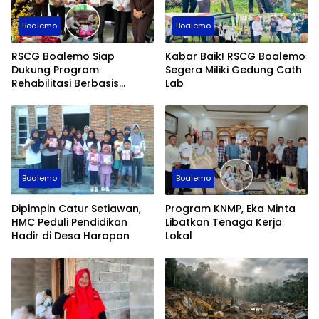
Boalemo
Boalemo
RSCG Boalemo Siap
Kabar Baik! RSCG Boalemo
Dukung Program
Segera Miliki Gedung Cath
Rehabilitasi Berbasis
Lab
Keadilan Restoratif
Boalemo
Boalemo
Dipimpin Catur Setiawan,
Program KNMP, Eka Minta
HMC Peduli Pendidikan
Libatkan Tenaga Kerja
Hadir di Desa Harapan
Lokal