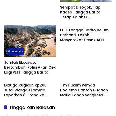
Sempat Disogok, Tapi
Kades Tangga Barito
Tetap Tolak PETI
Boalemo
PETI Tangga Barito Belum
Berhenti, Tokoh
Masyarakat Desak APH
Bertindak
Gorontalo
Jumlah Eksavator
Bertambah, Polisi Akan Cek
Lagi PETI Tangga Barito
Boalemo
Boalemo
Diduga Rugikan Rp200
Tim Hukum Pemda
Juta, Warga Tilamuta
Boalemo Bantah Dugaan
Laporkan 8 Orang ke
Mafia Tanah Sengketa
Polres Boalemo
Lahan Molombulahe
Tinggalkan Balasan