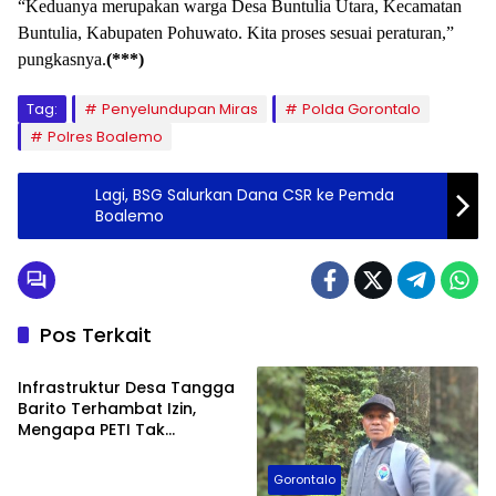
“Keduanya merupakan warga Desa Buntulia Utara, Kecamatan
Buntulia, Kabupaten Pohuwato. Kita proses sesuai peraturan,”
pungkasnya.
(***)
Tag:
Penyelundupan Miras
Polda Gorontalo
Polres Boalemo
Lagi, BSG Salurkan Dana CSR ke Pemda
Boalemo
Pos Terkait
Hukum
Infrastruktur Desa Tangga
Barito Terhambat Izin,
Mengapa PETI Tak
Tersentuh?
Gorontalo