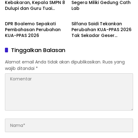
Kebakaran, Kepala SMPN 8
Segera Miliki Gedung Cath
Dulupi dan Guru Tuai
Lab
Daerah
Daerah
Apresiasi Fraksi PDI
Perjuangan
DPR Boalemo Sepakati
Silfana Saidi Tekankan
Pembahasan Perubahan
Perubahan KUA-PPAS 2026
KUA-PPAS 2026
Tak Sekadar Geser
Anggaran
Tinggalkan Balasan
Alamat email Anda tidak akan dipublikasikan.
Ruas yang
wajib ditandai
*