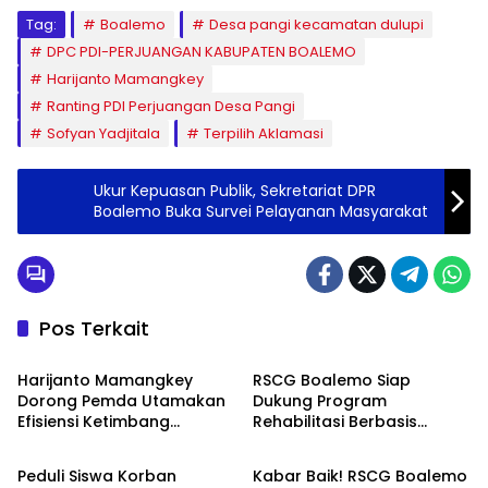
Tag:
Boalemo
Desa pangi kecamatan dulupi
DPC PDI-PERJUANGAN KABUPATEN BOALEMO
Harijanto Mamangkey
Ranting PDI Perjuangan Desa Pangi
Sofyan Yadjitala
Terpilih Aklamasi
Ukur Kepuasan Publik, Sekretariat DPR
Boalemo Buka Survei Pelayanan Masyarakat
Pos Terkait
Daerah
Boalemo
Harijanto Mamangkey
RSCG Boalemo Siap
Dorong Pemda Utamakan
Dukung Program
Efisiensi Ketimbang
Rehabilitasi Berbasis
Daerah
Boalemo
Pinjaman Daerah Rp25
Keadilan Restoratif
Miliar
Peduli Siswa Korban
Kabar Baik! RSCG Boalemo