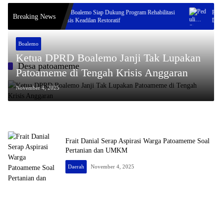
n
RSCG Boalemo Siap Dukung Program Rehabilitasi
Peduli
Breaking News
iar
Berbasis Keadilan Restoratif
Dulupi
Perjua
Boalemo
Ketua DPRD Boalemo Janji Tak Lupakan
Desa patoameme
Patoameme di Tengah Krisis Anggaran
November 4, 2025
Frait Danial Serap Aspirasi Warga Patoameme Soal
Pertanian dan UMKM
Daerah
November 4, 2025