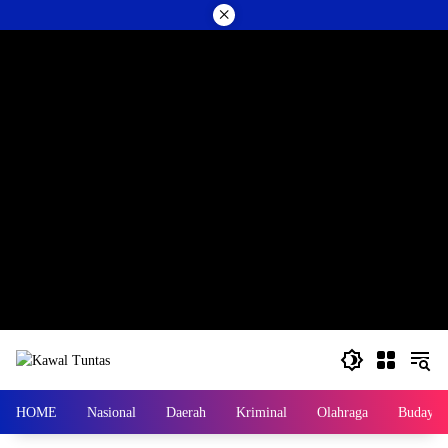
Langsung
×
ke
konten
HOME
Nasional
Daerah
Kriminal
Olahraga
Budaya