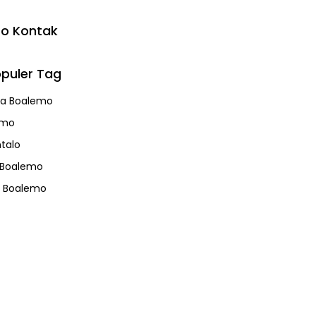
fo Kontak
puler Tag
a Boalemo
emo
talo
 Boalemo
s Boalemo