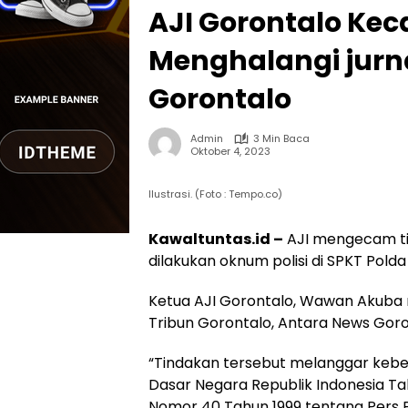
AJI Gorontalo Ke
Menghalangi jurna
Gorontalo
Admin
3 Min Baca
Oktober 4, 2023
Ilustrasi. (Foto : Tempo.co)
Kawaltuntas.id –
AJI mengecam ti
dilakukan oknum polisi di SPKT Pold
Ketua AJI Gorontalo, Wawan Akuba m
Tribun Gorontalo, Antara News Goron
“Tindakan tersebut melanggar keb
Dasar Negara Republik Indonesia Ta
Nomor 40 Tahun 1999 tentang Pers P