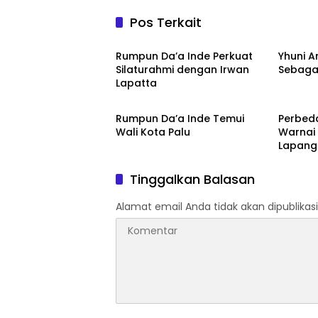
Pos Terkait
Budaya
Raga
Rumpun Da’a Inde Perkuat
Yhuni A
Silaturahmi dengan Irwan
Sebagai
Lapatta
Ragam
Raga
Rumpun Da’a Inde Temui
Perbed
Wali Kota Palu
Warnai 
Lapang
Tinggalkan Balasan
Alamat email Anda tidak akan dipublikasi