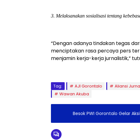
3. Melaksanakan sosialisasi tentang kebebas
“Dengan adanya tindakan tegas dar
menciptakan rasa percaya pers te
menjamin kerja-kerja jurnalistik,” tu
Tag:
AJI Gorontalo
Aliansi Jurn
Wawan Akuba
Besok PWI Gorontalo Gelar Aks