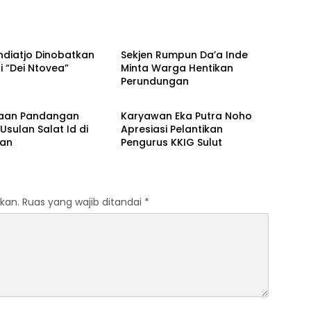
m
Ragam
ndiatjo Dinobatkan
Sekjen Rumpun Da’a Inde
 “Dei Ntovea”
Minta Warga Hentikan
Perundungan
m
Boalemo
aan Pandangan
Karyawan Eka Putra Noho
Usulan Salat Id di
Apresiasi Pelantikan
an
Pengurus KKIG Sulut
kan.
Ruas yang wajib ditandai
*