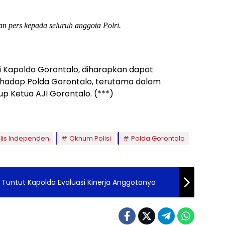
an pers kepada seluruh anggota Polri.
i Kapolda Gorontalo, diharapkan dapat
rhadap Polda Gorontalo, terutama dalam
tup Ketua AJI Gorontalo. (***)
alis Independen
Oknum Polisi
Polda Gorontalo
i Tuntut Kapolda Evaluasi Kinerja Anggotanya