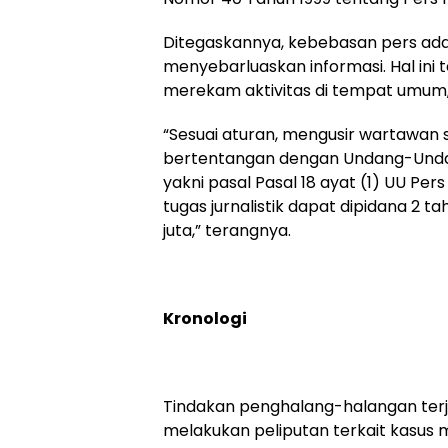
Ditegaskannya, kebebasan pers ada
menyebarluaskan informasi. Hal in
merekam aktivitas di tempat umum,
“Sesuai aturan, mengusir wartawan s
bertentangan dengan Undang-Undan
yakni pasal Pasal 18 ayat (1) UU P
tugas jurnalistik dapat dipidana 2 
juta,” terangnya.
Kronologi
Tindakan penghalang-halangan terjad
melakukan peliputan terkait kasus 