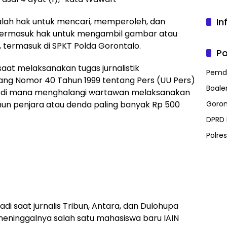
lah hak untuk mencari, memperoleh, dan
In
i termasuk hak untuk mengambil gambar atau
 termasuk di SPKT Polda Gorontalo.
Po
aat melaksanakan tugas jurnalistik
Pemd
g Nomor 40 Tahun 1999 tentang Pers (UU Pers)
Boal
ers di mana menghalangi wartawan melaksanakan
tahun penjara atau denda paling banyak Rp 500
Goron
DPRD
Polre
i saat jurnalis Tribun, Antara, dan Dulohupa
meninggalnya salah satu mahasiswa baru IAIN