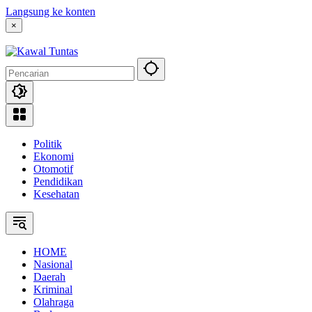
Langsung ke konten
×
Politik
Ekonomi
Otomotif
Pendidikan
Kesehatan
HOME
Nasional
Daerah
Kriminal
Olahraga