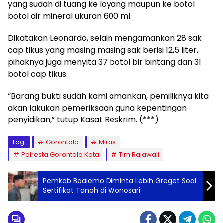
yang sudah di tuang ke loyang maupun ke botol
botol air mineral ukuran 600 ml.
Dikatakan Leonardo, selain mengamankan 28 sak
cap tikus yang masing masing sak berisi 12,5 liter,
pihaknya juga menyita 37 botol bir bintang dan 31
botol cap tikus.
“Barang bukti sudah kami amankan, pemiliknya kita
akan lakukan pemeriksaan guna kepentingan
penyidikan,” tutup Kasat Reskrim. (***)
Tag:
Gorontalo
Miras
Polresta Gorontalo Kota
Tim Rajawali
Pemkab Boalemo Diminta Lebih Greget Soal
Sertifikat Tanah di Wonosari