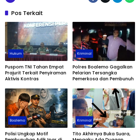
Pos Terkait
Hukum
Kriminal
Puspom TNI Tahan Empat
Polres Boalemo Gagalkan
Prajurit Terkait Penyiraman
Pelarian Tersangka
Aktivis Kontras
Pemerkosa dan Pembunuh
Boalemo
Kriminal
Polisi Ungkap Motif
Tito Akhirnya Buka Suara,
Pembunuhan Adik Ipar di
Mengaku Ada Dugaan