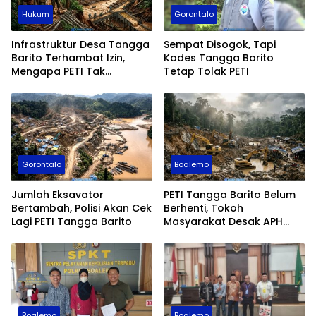
Hukum
Gorontalo
Infrastruktur Desa Tangga
Sempat Disogok, Tapi
Barito Terhambat Izin,
Kades Tangga Barito
Mengapa PETI Tak
Tetap Tolak PETI
Tersentuh?
Gorontalo
Boalemo
Jumlah Eksavator
PETI Tangga Barito Belum
Bertambah, Polisi Akan Cek
Berhenti, Tokoh
Lagi PETI Tangga Barito
Masyarakat Desak APH
Bertindak
Boalemo
Boalemo