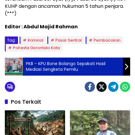
KUHP dengan ancaman hukuman 5 tahun penjara.
(***)
Editor : Abdul Majid Rahman
Tag:
Kriminal
Pasar Sentral
Pembacokan
Polresta Gorontalo Kota
PKB – KPU Bone Bolango Sepakati Hasil
Mediasi Sengketa Pemilu
Pos Terkait