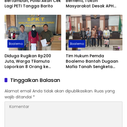
Bertambah, Polisi Akan Cek
Berhenti, Tokoh
Lagi PETI Tangga Barito
Masyarakat Desak APH
Bertindak
Boalemo
Boalemo
Diduga Rugikan Rp200
Tim Hukum Pemda
Juta, Warga Tilamuta
Boalemo Bantah Dugaan
Laporkan 8 Orang ke
Mafia Tanah Sengketa
Polres Boalemo
Lahan Molombulahe
Tinggalkan Balasan
Alamat email Anda tidak akan dipublikasikan.
Ruas yang
wajib ditandai
*