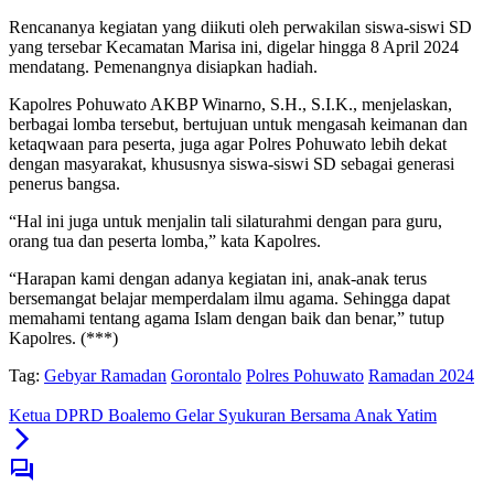
Rencananya kegiatan yang diikuti oleh perwakilan siswa-siswi SD
yang tersebar Kecamatan Marisa ini, digelar hingga 8 April 2024
mendatang. Pemenangnya disiapkan hadiah.
Kapolres Pohuwato AKBP Winarno, S.H., S.I.K., menjelaskan,
berbagai lomba tersebut, bertujuan untuk mengasah keimanan dan
ketaqwaan para peserta, juga agar Polres Pohuwato lebih dekat
dengan masyarakat, khususnya siswa-siswi SD sebagai generasi
penerus bangsa.
“Hal ini juga untuk menjalin tali silaturahmi dengan para guru,
orang tua dan peserta lomba,” kata Kapolres.
“Harapan kami dengan adanya kegiatan ini, anak-anak terus
bersemangat belajar memperdalam ilmu agama. Sehingga dapat
memahami tentang agama Islam dengan baik dan benar,” tutup
Kapolres. (***)
Tag:
Gebyar Ramadan
Gorontalo
Polres Pohuwato
Ramadan 2024
Ketua DPRD Boalemo Gelar Syukuran Bersama Anak Yatim