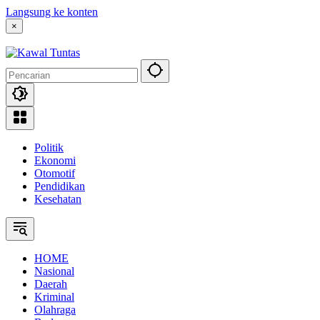
Langsung ke konten
×
Politik
Ekonomi
Otomotif
Pendidikan
Kesehatan
HOME
Nasional
Daerah
Kriminal
Olahraga