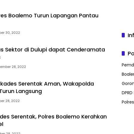
lres Boalemo Turun Lapangan Pantau
er 30, 2022
In
tas Sektor di Dulupi dapat Cenderamata
Po
s
Pemd
ember 28, 2022
Boal
ilkades Serentak Aman, Wakapolda
Goron
Turun Langsung
DPRD
er 28, 2022
Polre
ades Serentak, Polres Boalemo Kerahkan
el
er 28, 2022