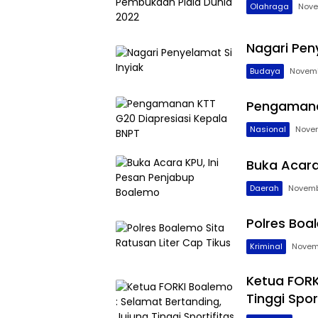
Olahraga
Nove
Nagari Pen
Budaya
Novemb
Pengamanan
Nasional
Novem
Buka Acara
Daerah
Novemb
Polres Boa
Kriminal
Novem
Ketua FORK
Tinggi Spor