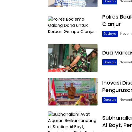
Daerah
Novemb
Polres Bo
Cianjur
Budaya
Novemb
Dua Markas
Daerah
Novemb
Inovasi Di
Pengurusa
Daerah
Novemb
Subhanalla
Al Bayt, P