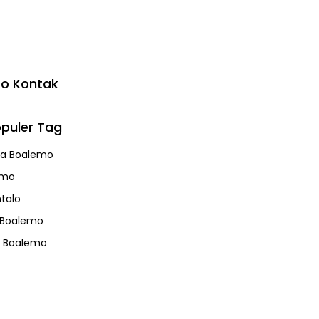
fo Kontak
puler Tag
a Boalemo
emo
talo
 Boalemo
s Boalemo