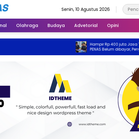
Senin, 10 Agustus 2026
inal
Olahraga
Budaya
Advetorial
Opini
Hampir Rp 400 juta Jasa Transport
PENAS Belum dibayar, Penyedia Lap
PT QSM ke Kejati Gorontalo