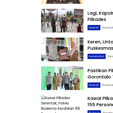
Kawal
Tuntas
Lagi, Kapo
Pilkades
Daerah
Novemb
Keren, Lin
Puskesma
Kesehatan
Nov
Pastikan P
Gorontalo 
Daerah
Novemb
Kawal Pilk
155 Person
Budaya
Novemb