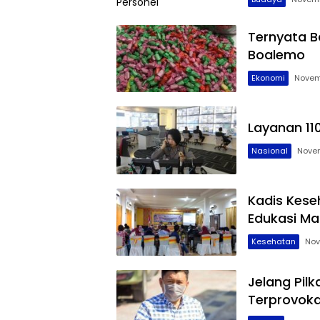
Ternyata B
Boalemo
Ekonomi
Novem
Layanan 11
Nasional
Novem
Kadis Kese
Edukasi Ma
Kesehatan
Nov
Jelang Pil
Terprovoka