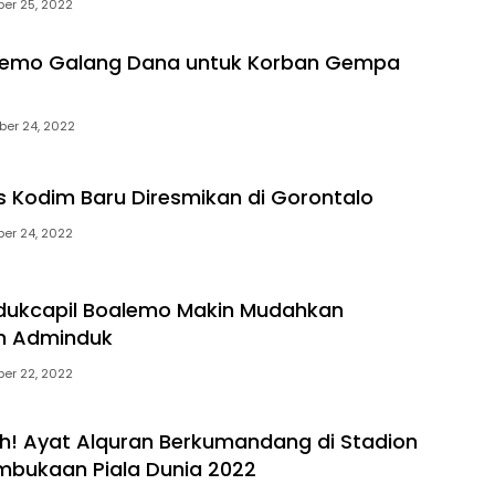
er 25, 2022
alemo Galang Dana untuk Korban Gempa
er 24, 2022
 Kodim Baru Diresmikan di Gorontalo
er 24, 2022
sdukcapil Boalemo Makin Mudahkan
n Adminduk
er 22, 2022
h! Ayat Alquran Berkumandang di Stadion
embukaan Piala Dunia 2022