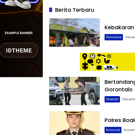
Berita Terbaru
Kebakaran 
Peristiwa
Desem
Bertandang
Gorontalo
Daerah
Desemb
Polres Boa
Kriminal
Novem